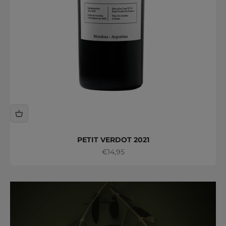
PETIT VERDOT 2021
Precio de oferta
€14,95