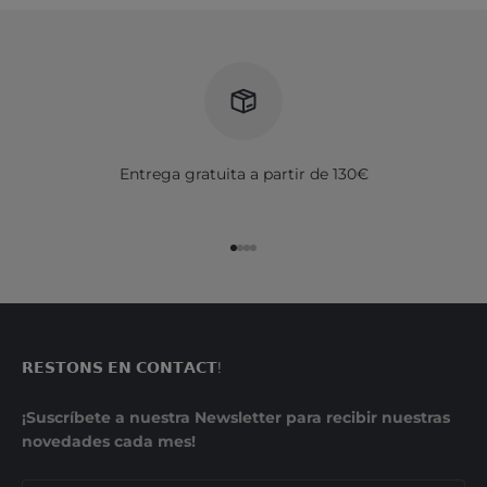
Entrega gratuita a partir de 130€
Ir al artículo 1
Ir al artículo 2
Ir al artículo 3
Ir al artículo 4
𝗥𝗘𝗦𝗧𝗢𝗡𝗦 𝗘𝗡 𝗖𝗢𝗡𝗧𝗔𝗖𝗧!
¡Suscríbete a nuestra Newsletter para recibir nuestras
novedades cada mes!