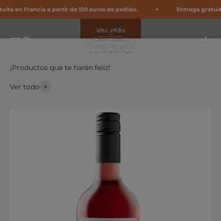
Ir al contenido
n Francia a partir de 130 euros de pedido.
Entrega gratuita en F
Ver más
Vignes Des Andes
Abrir menú de navegación
Abrir búsqueda
Abrir 
¡Productos que te harán feliz!
Ver todo