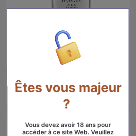
Êtes vous majeur
COLECCIÓN MALBEC 2019
Precio de oferta
€20,60
?
Vous devez avoir 18 ans pour
accéder à ce site Web. Veuillez